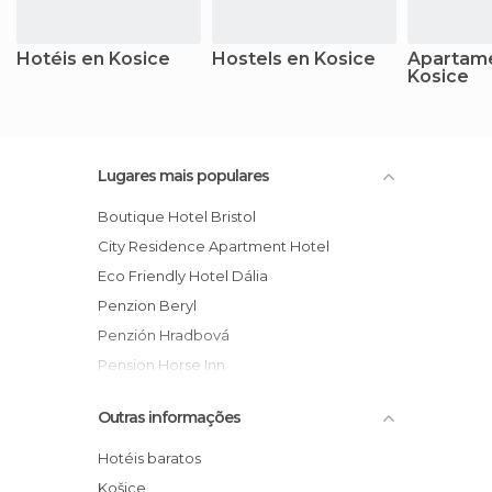
Hotéis en Kosice
Hostels en Kosice
Apartam
Kosice
Lugares mais populares
Boutique Hotel Bristol
City Residence Apartment Hotel
Eco Friendly Hotel Dália
Penzion Beryl
Penzión Hradbová
Pension Horse Inn
Hotel DoubleTree By Hilton Košice
Outras informações
Hotel Yasmin Košice
Apartments Topolova
Hotéis baratos
Golden Royal Boutique Hotel & Spa
Košice