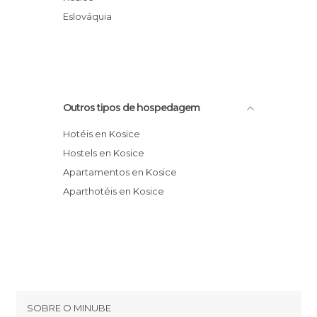
Hotel Bankov Košice
Eslováquia
Pension Barca
Outros tipos de hospedagem
Hotéis en Kosice
Hostels en Kosice
Apartamentos en Kosice
Aparthotéis en Kosice
SOBRE O MINUBE