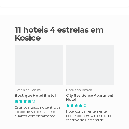
11 hoteis 4 estrelas em
Kosice
Hotéis en Kosice
Hotéis en Kosice
Boutique Hotel Bristol
City Residence Apartment
Hotel
Está localizado no centro da
Hotel convenientemente
cidade de Kosice. Oferece
localizado a 600 metros do
quartos completamente
centro e da Catedral de
equipados e tem um terraço
Kosice e uma arquitetura da
com vista para a cated
época. O City Residence disp