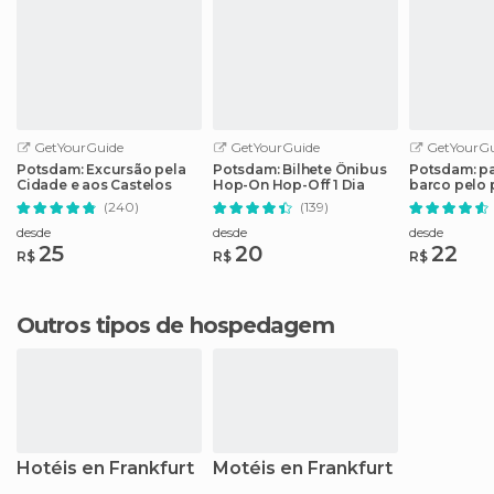
GetYourGuide
GetYourGuide
GetYourGu
Potsdam: Excursão pela
Potsdam: Bilhete Ônibus
Potsdam: p
Cidade e aos Castelos
Hop-On Hop-Off 1 Dia
barco pelo 
(240)
(139)
desde
desde
desde
25
20
22
R$
R$
R$
Outros tipos de hospedagem
Hotéis en Frankfurt
Motéis en Frankfurt