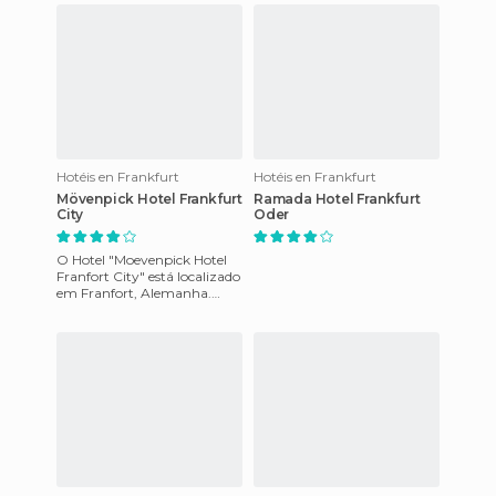
Hotéis en Frankfurt
Hotéis en Frankfurt
Mövenpick Hotel Frankfurt
Ramada Hotel Frankfurt
City
Oder
O Hotel "Moevenpick Hotel
Franfort City" está localizado
em Franfort, Alemanha.
Situado a 200 metros da
estação de metrô, a 1,5 km