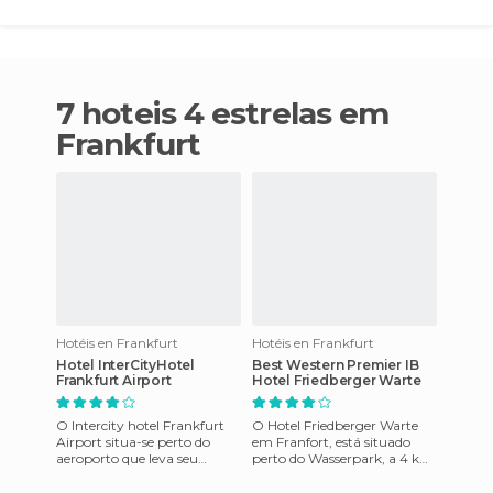
7 hoteis 4 estrelas em
Frankfurt
Hotéis en Frankfurt
Hotéis en Frankfurt
Hotel InterCityHotel
Best Western Premier IB
Frankfurt Airport
Hotel Friedberger Warte
O Intercity hotel Frankfurt
O Hotel Friedberger Warte
Airport situa-se perto do
em Franfort, está situado
aeroporto que leva seu
perto do Wasserpark, a 4 km
nome, por isso é ideal para
da área de negócios, a 12 km
empresários. É um moderno
do Aeroporto Internac