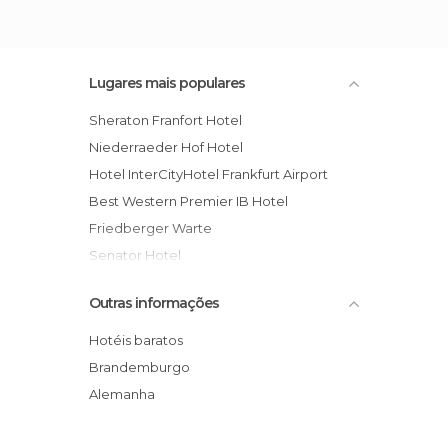
Lugares mais populares
Sheraton Franfort Hotel
Niederraeder Hof Hotel
Hotel InterCityHotel Frankfurt Airport
Best Western Premier IB Hotel
Friedberger Warte
Senator Hotel
Top Hotel Jagdschloss Niederwal
Outras informações
Comfort Hotel Frankfurt Airport
Mövenpick Hotel Frankfurt City
Hotéis baratos
Top Hotel Franfort
Brandemburgo
Ramada Hotel Frankfurt Oder
Alemanha
Fair Hotel Franfort
Fw Fair Event Bb Franfort Hotel