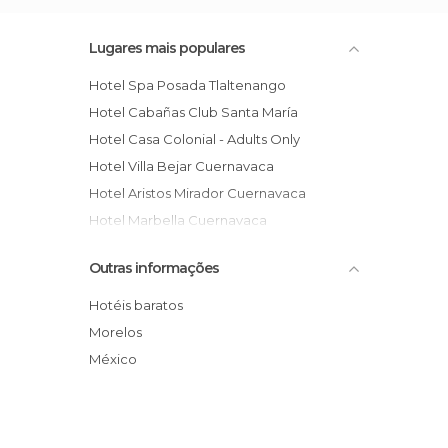
Lugares mais populares
Hotel Spa Posada Tlaltenango
Hotel Cabañas Club Santa María
Hotel Casa Colonial - Adults Only
Hotel Villa Bejar Cuernavaca
Hotel Aristos Mirador Cuernavaca
Hotel Marbella Cuernavaca
Mision del Sol Resort & Spa - Adults Only
Outras informações
Hotel Ayurveda Palace
Hotel Las Mañanitas
Hotéis baratos
Fiesta Inn Cuernavaca
Morelos
Finca Chipitlan Hotel
México
IDEL Hostel Cuernavaca