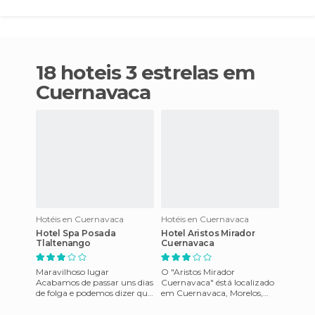
18 hoteis 3 estrelas em
Cuernavaca
Hotéis en Cuernavaca
Hotéis en Cuernavaca
Hotel Spa Posada
Hotel Aristos Mirador
Tlaltenango
Cuernavaca
Maravilhoso lugar
O "Aristos Mirador
Acabamos de passar uns dias
Cuernavaca" éstá localizado
de folga e podemos dizer que
em Cuernavaca, Morelos,
eles foram maravilhosos. As
México. Perto da zona
instalações, a comida e es
arqueológica "Xochicalco" e