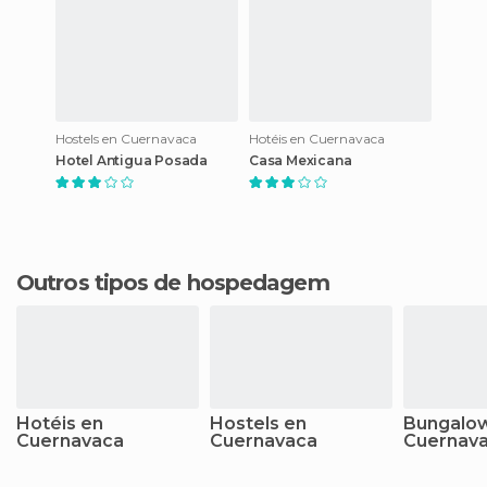
Hostels en Cuernavaca
Hotéis en Cuernavaca
Hotel Antigua Posada
Casa Mexicana
Outros tipos de hospedagem
Hotéis en
Hostels en
Bungalo
Cuernavaca
Cuernavaca
Cuernav