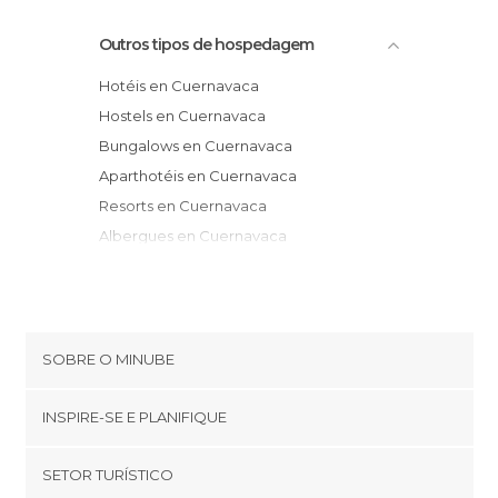
Outros tipos de hospedagem
Hotéis en Cuernavaca
Hostels en Cuernavaca
Bungalows en Cuernavaca
Aparthotéis en Cuernavaca
Resorts en Cuernavaca
Albergues en Cuernavaca
Pensões en Cuernavaca
SOBRE O MINUBE
Cookies
INSPIRE-SE E PLANIFIQUE
Política de privacidade
footer@item_discovertips_anchor
SETOR TURÍSTICO
Términos e Condições