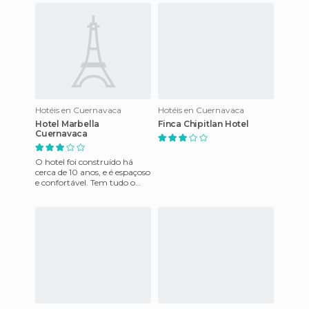
do "Palác
Hotéis en Cuernavaca
Hotéis en Cuernavaca
Hotel Marbella
Finca Chipitlan Hotel
Cuernavaca
O hotel foi construído há
cerca de 10 anos, e é espaçoso
e confortável. Tem tudo o
que você precisa para uma
estadia agradável, co