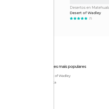
Desertos en Matehual
Desert of Wadley
(1)
Lugares mais populares
Desert of Wadley
Wirikuta