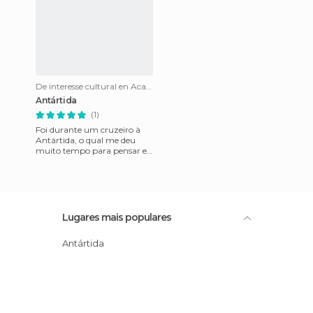
De interesse cultural en Academician Vernadskiy - estação permanente da Ucrânia
Antártida
(1)
Foi durante um cruzeiro à
Antártida, o qual me deu
muito tempo para pensar e
refletir sobre certos aspectos
da vida que levo, os e
Lugares mais populares
Antártida