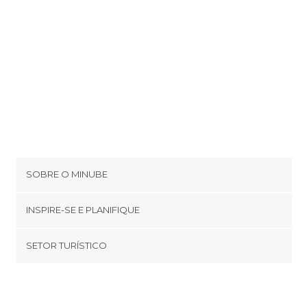
SOBRE O MINUBE
Cookies
INSPIRE-SE E PLANIFIQUE
Política de privacidade
footer@item_discovertips_anchor
SETOR TURÍSTICO
Términos e Condições
minube Android app
Contato
Quem somos
Área de imprensa