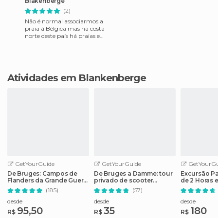
Blakenberge
(2)
Não é normal associarmos a
praia à Bélgica mas na costa
norte deste país há praias e
com muita areia, o
problema maior é mesmo a
t
Atividades em Blankenberge
GetYourGuide
GetYourGuide
GetYourGu
De Bruges: Campos de
De Bruges a Damme: tour
Excursão Pa
Flanders da Grande Guerra
privado de scooter
de 2 Horas 
com Almoço
elétrico
(185)
(57)
desde
desde
desde
95,50
35
180
R$
R$
R$