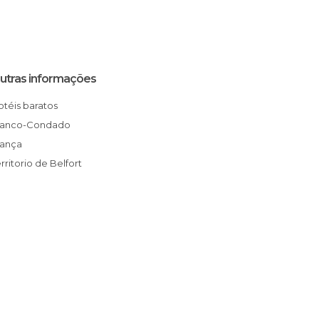
utras informações
Hotéis baratos
Franco-Condado
França
erritorio de Belfort