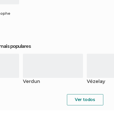
stophe
 mais populares
Verdun
Vézelay
Ver todos