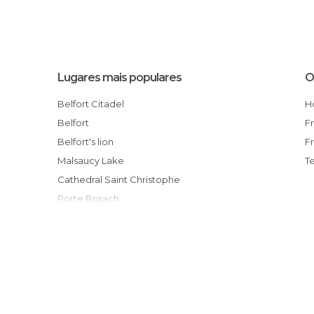
Lugares mais populares
O
Belfort Citadel
Belfort
Belfort's lion
Malsaucy Lake
T
Cathedral Saint Christophe
Porte Brisach
Eurockéennes
Shop L'oiseau de Paradis
Etang des Forges, 90000 Belfort