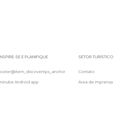
INSPIRE-SE E PLANIFIQUE
SETOR TURÍSTICO
footer@item_discovertips_anchor
Contato
minube Android app
Área de imprensa