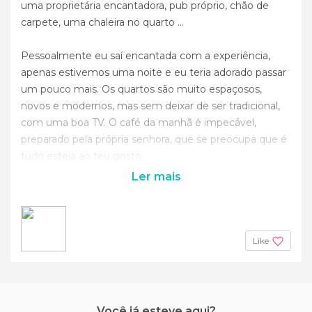
uma proprietária encantadora, pub próprio, chão de
carpete, uma chaleira no quarto ...
Pessoalmente eu saí encantada com a experiência,
apenas estivemos uma noite e eu teria adorado passar
um pouco mais. Os quartos são muito espaçosos,
novos e modernos, mas sem deixar de ser tradicional,
com uma boa TV. O café da manhã é impecável,
preparado pela própria senhora, que se preocupa que é
tudo esteja ao teu gosto.
Ler mais
Like
Você já esteve aqui?