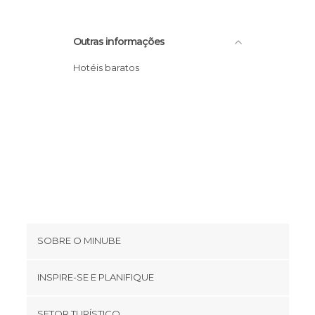
Outras informações
Hotéis baratos
SOBRE O MINUBE
Cookies
INSPIRE-SE E PLANIFIQUE
Política de privacidade
footer@item_discovertips_anchor
SETOR TURÍSTICO