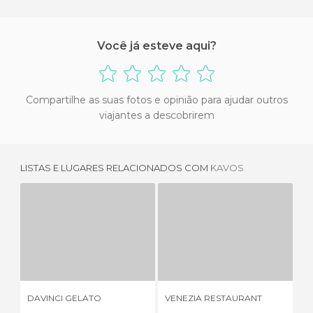
Você já esteve aqui?
Compartilhe as suas fotos e opinião para ajudar outros
viajantes a descobrirem
LISTAS E LUGARES RELACIONADOS COM
KAVOS
DAVINCI GELATO
VENEZIA RESTAURANT
1 OPINIÃO
1 OPINIÃO
DAVINCI GELATO
VENEZIA RESTAURANT
SE