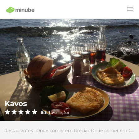
Kavos
5
/
5
(
1
avaliação)
Restaurantes
Onde comer em Grécia
Onde comer em Cíclades