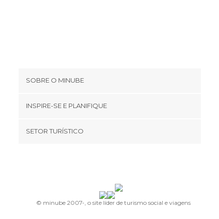
SOBRE O MINUBE
Cookies
INSPIRE-SE E PLANIFIQUE
Política de privacidade
footer@item_discovertips_anchor
SETOR TURÍSTICO
Términos e Condições
minube Android app
Contato
Quem somos
Área de imprensa
© minube 2007-, o site líder de turismo social e viagens