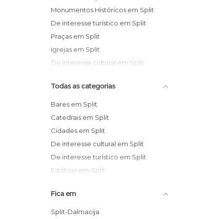
Monumentos Históricos em Split
De interesse turístico em Split
Praças em Split
Igrejas em Split
De interesse cultural em Split
Todas as categorias
Bares em Split
Catedrais em Split
Cidades em Split
De interesse cultural em Split
De interesse turístico em Split
Estátuas em Split
Exposições em Split
Fica em
Igrejas em Split
Mercados em Split
Split-Dalmacija