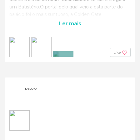
um Batistério.O portal pelo qual veio a esta parte do
palácio foi o mais suntuoso, a Golden Gate.
Ler mais
Like
+3
patojo