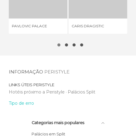
PAVLOVIC PALACE
CARIS DRAGISTIC
2 OPINIÕES
2 OPINIÕES
PAVLOVIC PALACE
CARIS DRAGISTIC
PA
INFORMAÇÃO
PERISTYLE
LINKS ÚTEIS
PERISTYLE
Hotéis próximo a Peristyle
Palácios Split
Tipo de erro
Categorias mais populares
Palácios em Split