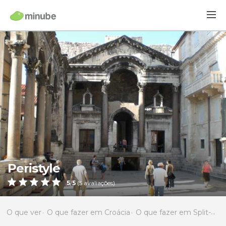
Peristyle
5
/
5
(
5
avaliações)
O que ver
O que fazer em Croácia
O que fazer em Split-Dalmacija