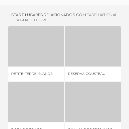
LISTAS E LUGARES RELACIONADOS COM
PARC NATIONAL
DE LA GUADELOUPE
PETITE-TERRE ISLANDS
RESERVA COUSTEAU
5 OPINIÕES
3 OPINIÕES
VE
PETITE-TERRE ISLANDS
RESERVA COUSTEAU
MA
ROTA DO TRAÇO
SAVANA DOS ESCRAVOS
2 OPINIÕES
1 OPINIÃO
BA