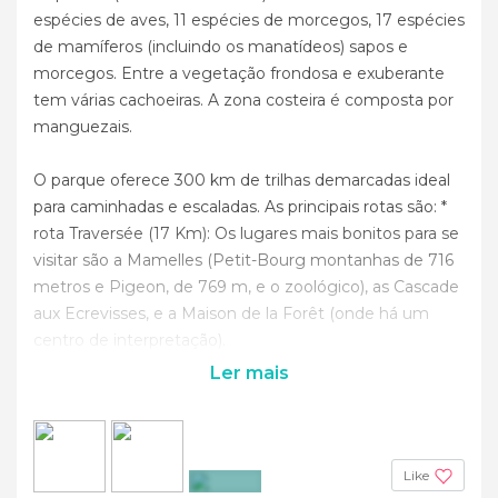
espécies de aves, 11 espécies de morcegos, 17 espécies
de mamíferos (incluindo os manatídeos) sapos e
morcegos. Entre a vegetação frondosa e exuberante
tem várias cachoeiras. A zona costeira é composta por
manguezais.
O parque oferece 300 km de trilhas demarcadas ideal
para caminhadas e escaladas. As principais rotas são: *
rota Traversée (17 Km): Os lugares mais bonitos para se
visitar são a Mamelles (Petit-Bourg montanhas de 716
metros e Pigeon, de 769 m, e o zoológico), as Cascade
aux Ecrevisses, e a Maison de la Forêt (onde há um
centro de interpretação).
Ler mais
Like