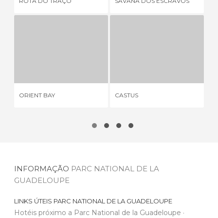
ROTA DO TRAÇO
SAVANA DOS ESCRAVOS
RE
ORIENT BAY
CASTUS
3 OPINIÕES
2 OPINIÕES
GR
ORIENT BAY
CASTUS
PA
INFORMAÇÃO
PARC NATIONAL DE LA
GUADELOUPE
LINKS ÚTEIS
PARC NATIONAL DE LA GUADELOUPE
Hotéis próximo a Parc National de la Guadeloupe