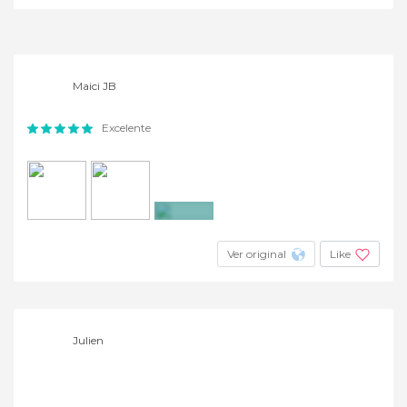
+15
Maici JB
Excelente
+13
Ver original
Like
Julien