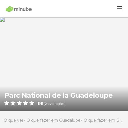
Parc National de la Guadeloupe
5
/
5
(
2
avaliações)
O que ver
O que fazer em Guadalupe
O que fazer em Basse-Terre