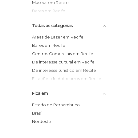
Museus em Recife
Bares em Recife
Todas as categorias
Áreas de Lazer em Recife
Bares em Recife
Centros Comerciais em Recife
De interesse cultural em Recife
De interesse turístico em Recife
Estações de Autocarros em Recife
Estátuas em Recife
Fica em
Festas em Recife
Igrejas em Recife
Estado de Pernambuco
Informação Turística em Recife
Brasil
Jardins em Recife
Nordeste
Lojas em Recife
Mercados em Recife