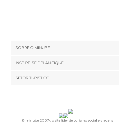
SOBRE O MINUBE
Cookies
INSPIRE-SE E PLANIFIQUE
Política de privacidade
footer@item_discovertips_anchor
SETOR TURÍSTICO
Términos e Condições
minube Android app
Contato
Quem somos
Área de imprensa
© minube 2007-, o site líder de turismo social e viagens