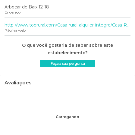
Arboçar de Baix 12-18
Endereço
http://www.toprural.com/Casa-rural-alquiler-íntegro/Casa-Rural-La-Torre6_78766_f.html
Página web
O que você gostaria de saber sobre este
estabelecimento?
Faça a sua pergunta
Avaliações
Carregando