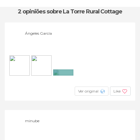
2 opiniões
sobre La Torre Rural Cottage
Ángeles García
+23
Ver original
Like
minube