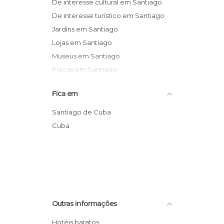
De interesse cultural em Santiago
De interesse turístico em Santiago
Jardins em Santiago
Lojas em Santiago
Museus em Santiago
Praças em Santiago
Praias em Santiago
Fica em
Reservas Naturais em Santiago
Ruas em Santiago
Santiago de Cuba
Cuba
Outras informações
Hotéis baratos