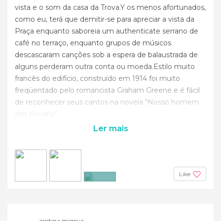
vista e o som da casa da Trova.Y os menos afortunados,
como eu, terá que demitir-se para apreciar a vista da
Praça enquanto saboreia um authenticate serrano de
café no terraço, enquanto grupos de músicos
descascaram canções sob a espera de balaustrada de
alguns perderam outra conta ou moeda.Estilo muito
francês do edifício, construído em 1914 foi muito
freqüentado pelo romancista Graham Greene e é fácil
de reconhecer seus cantos na novela "Nosso homem
em Havana".
Ler mais
Like
+2
cristina migoya