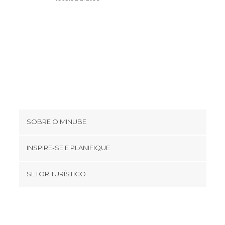
SOBRE O MINUBE
Cookies
INSPIRE-SE E PLANIFIQUE
Política de privacidade
footer@item_discovertips_anchor
SETOR TURÍSTICO
Términos e Condições
minube Android app
Contato
Quem somos
Área de imprensa