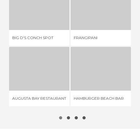
BIG D'S CONCH SPOT
FRANGIPANI
1 OPINIÃO
1 OPINIÃO
RE
BIG D'S CONCH SPOT
FRANGIPANI
CA
AUGUSTA BAY RESTAURANT
HAMBURGER BEACH BAR
1 OPINIÃO
1 OPINIÃO
AUGUSTA BAY RESTAURANT
HAMBURGER BEACH BAR
JO