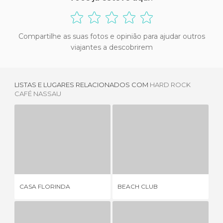
Compartilhe as suas fotos e opinião para ajudar outros
viajantes a descobrirem
LISTAS E LUGARES RELACIONADOS COM
HARD ROCK
CAFÉ NASSAU
CASA FLORINDA
BEACH CLUB
2 OPINIÕES
2 OPINIÕES
CASA FLORINDA
BEACH CLUB
CH