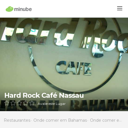
Hard Rock Café Nassau
Avalie este Lugar
Restaurantes
Onde comer em Bahamas
Onde comer em New Providence