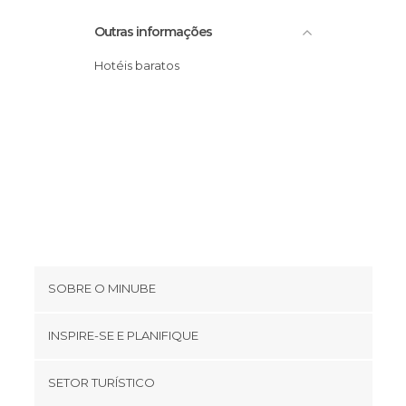
Outras informações
Hotéis baratos
SOBRE O MINUBE
Cookies
INSPIRE-SE E PLANIFIQUE
Política de privacidade
footer@item_discovertips_anchor
SETOR TURÍSTICO
Términos e Condições
minube Android app