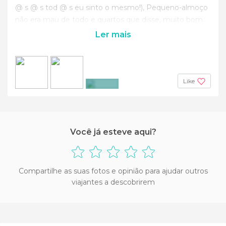
@ s @ s tod @ s eu sinto o mesmo!), Pequeno-almoço
não era mau de todo e quartos que disse, muito bom.
Ler mais
Like
+11
Você já esteve aqui?
Compartilhe as suas fotos e opinião para ajudar outros
viajantes a descobrirem