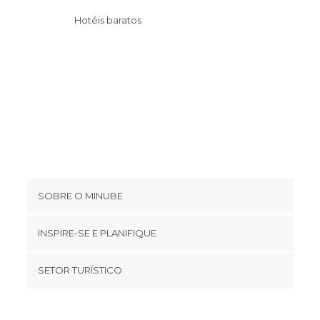
Hotéis baratos
SOBRE O MINUBE
Cookies
INSPIRE-SE E PLANIFIQUE
Política de privacidade
footer@item_discovertips_anchor
SETOR TURÍSTICO
Términos e Condições
minube Android app
Contato
Quem somos