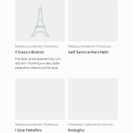
Restaurantes en Florença
Restaurantes en Florença
Il Desco Bistrot
Self Service Marchetti
Há dois anos passamos um
dia em Florença e deu este
pequeno restaurante que
gostamos muito. Este ano
nós passamos uma semana
nessa
Restaurantes en Florença
Interesse Gastronómico en Florença
I Due Fratellini
Robiglio