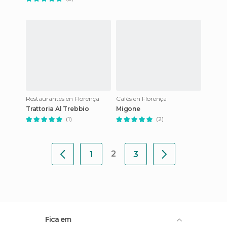
Restaurantes en Florença
Cafés en Florença
Trattoria Al Trebbio
Migone
(1)
(2)
2
1
3
Fica em