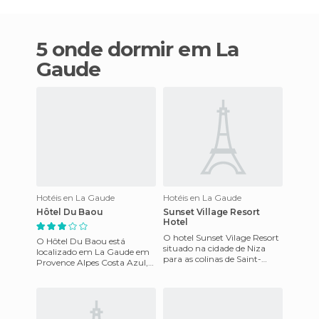
5 onde dormir em La
Gaude
Hotéis en La Gaude
Hotéis en La Gaude
Hôtel Du Baou
Sunset Village Resort
Hotel
O hotel Sunset Vilage Resort
O Hôtel Du Baou está
situado na cidade de Niza
localizado em La Gaude em
para as colinas de Saint-
Provence Alpes Costa Azul,
Laurent-du-Var, possui uma
na França. Tem acesso a
área de 15 hectáres de
internet Wi-Fi em todas as
parte