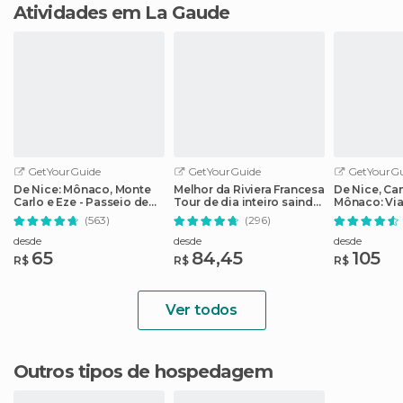
Atividades em La Gaude
GetYourGuide
GetYourGuide
GetYourGu
De Nice: Mônaco, Monte
Melhor da Riviera Francesa
De Nice, Ca
Carlo e Eze - Passeio de
Tour de dia inteiro saindo
Mônaco: Via
meio dia
de Nice
Riviera Fran
(563)
(296)
desde
desde
desde
65
84,45
105
R$
R$
R$
Ver todos
Outros tipos de hospedagem