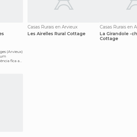
Casas Rurais en Arvieux
Casas Rurais en A
es
Les Airelles Rural Cottage
La Girandole -c
Cottage
ges (Arvieux)
e um
ência fica a