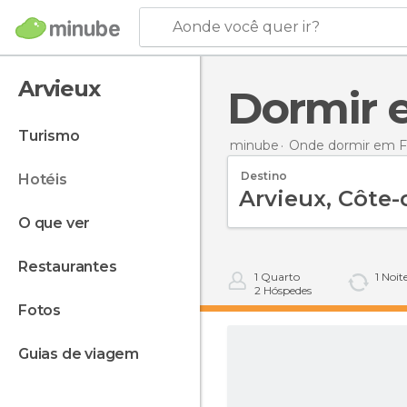
Aonde você quer ir?
Arvieux
Dormir
turismo
minube
Onde dormir em F
Destino
hotéis
o que ver
restaurantes
1
Quarto
1
Noit
2
Hóspedes
fotos
guias de viagem