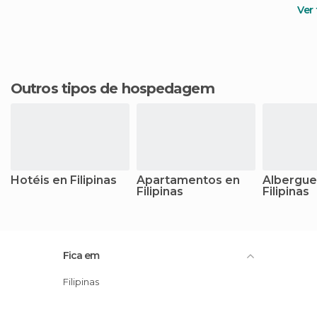
Ver
Outros tipos de hospedagem
Hotéis en Filipinas
Apartamentos en
Albergue
Filipinas
Filipinas
Fica em
Filipinas