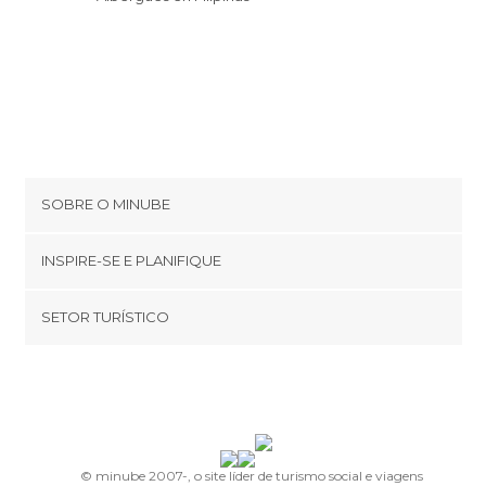
SOBRE O MINUBE
Cookies
INSPIRE-SE E PLANIFIQUE
Política de privacidade
footer@item_discovertips_anchor
SETOR TURÍSTICO
Términos e Condições
minube Android app
Contato
Quem somos
Área de imprensa
© minube 2007-, o site líder de turismo social e viagens