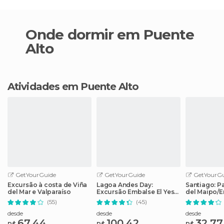
Onde dormir em Puente
Alto
Atividades em Puente Alto
GetYourGuide
GetYourGuide
GetYourGu
Excursão à costa de Viña
Lagoa Andes Day:
Santiago: P
del Mar e Valparaíso
Excursão Embalse El Yeso
del Maipo/E
saindo de Santiago
Yeso com p
(55)
(45)
desde
desde
desde
67,44
100,42
32,77