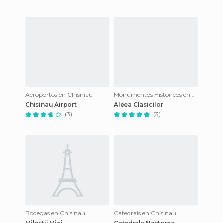
Aeroportos en Chisinau
Monumentos Históricos en Chisinau
Chisinau Airport
Aleea Clasicilor
(3)
(3)
Bodegas en Chisinau
Catedrais en Chisinau
Milestii Mici
Catedrala Nasterea