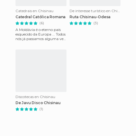
Catedrais en Chisinau
De interesse turístico en Chisinau
Catedral Católica Romana
Ruta Chisinau-Odesa
(6)
(3)
A Moldávia é o eterno país
esquecido da Europa ... Todos
nós já passamos alguma vez
por perto e nem mesmo
olhamos para trás ... Eu
Discotecas en Chisinau
De Javu Disco Chisinau
(1)