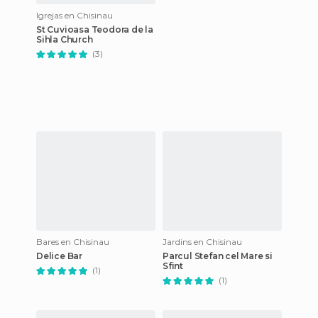
Igrejas en Chisinau
St Cuvioasa Teodora de la
Sihla Church
(3)
Bares en Chisinau
Jardins en Chisinau
Delice Bar
Parcul Stefan cel Mare si
Sfint
(1)
(1)