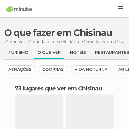
O que fazer em Chisinau
O que ver
O que fazer em Moldávia
O que fazer em Chisinau
TURISMO
O QUE VER
HOTÉIS
RESTAURANTES
ATRAÇÕES
COMPRAS
VIDA NOTURNA
AR L
73 lugares que ver em Chisinau