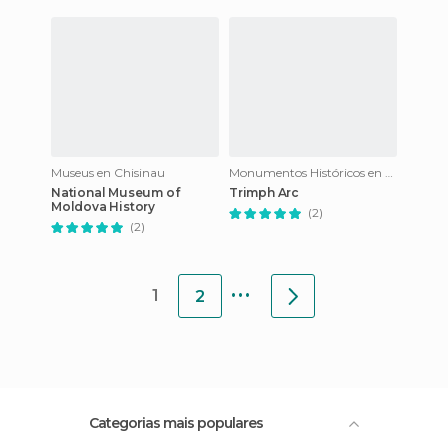
Museus en Chisinau
Monumentos Históricos en Chisinau
National Museum of
Trimph Arc
Moldova History
(2)
(2)
...
1
2
Categorias mais populares