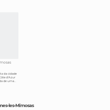
imosas
sta da cidade
Côte d'Azur
ada de uma
rmes-les-Mimosas