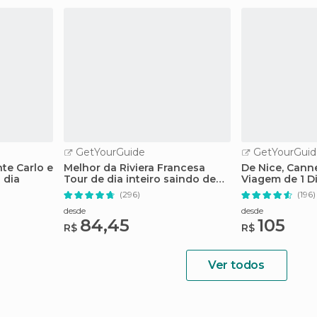
GetYourGuide
GetYourGuid
te Carlo e
Melhor da Riviera Francesa
De Nice, Cann
 dia
Tour de dia inteiro saindo de
Viagem de 1 Di
Nice
Francesa
(296)
(196)
desde
desde
84,45
105
R$
R$
Ver todos