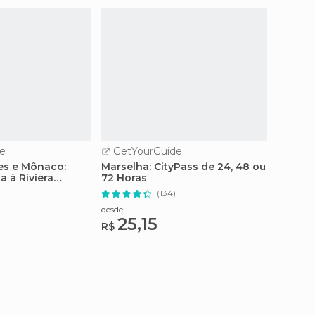
e
GetYourGuide
GetY
es e Mônaco:
Marselha: CityPass de 24, 48 ou
Marsel
a à Riviera
72 Horas
ônibus
(134)
desde
desde
25,15
22
R$
R$