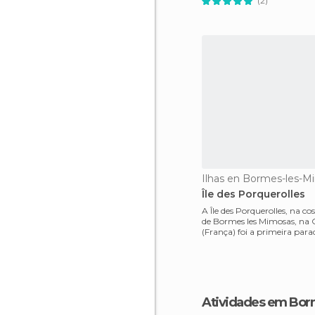
(2)
Ilhas en Bormes-les-M
Île des Porquerolles
A Île des Porquerolles, na co
de Bormes les Mimosas, na 
(França) foi a primeira par
viagem de 4
Atividades em Bo