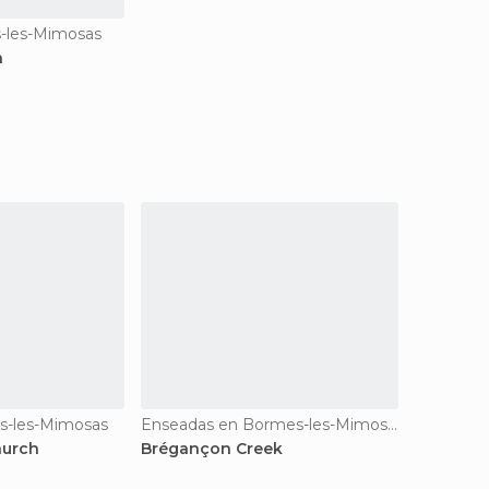
s-les-Mimosas
h
s-les-Mimosas
Enseadas en Bormes-les-Mimosas
hurch
Brégançon Creek