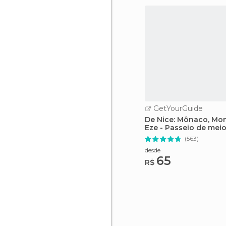
GetYourGuide
De Nice: Mônaco, Mon
Eze - Passeio de meio
(563)
desde
65
R$