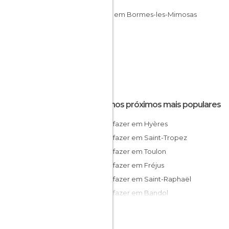
Igrejas em Bormes-les-Mimosas
Destinos próximos mais populares
O que fazer em Hyères
O que fazer em Saint-Tropez
O que fazer em Toulon
O que fazer em Fréjus
O que fazer em Saint-Raphaël
O que fazer em Bandol
O que fazer em Saint-Cyr-sur-Mer
O que fazer em Saint-Zacharie