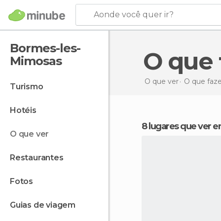
Aonde você quer ir?
Bormes-les-
O qu
Mimosas
O que ver
O que faz
turismo
hotéis
8 lugares que ver
o que ver
restaurantes
fotos
guias de viagem