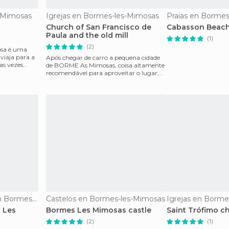
s-Mimosas
Igrejas en Bormes-les-Mimosas
Praias en Borme
Church of San Francisco de
Cabasson Beac
Paula and the old mill
(1)
(2)
osa é uma
 viaja para a
Após chegar de carro a pequena cidade
as vezes
de BORME As Mimosas, coisa altamente
recomendável para aproveitar o lugar,
sem multidões de
Informação Turística en Bormes-les-Mimosas
Castelos en Bormes-les-Mimosas
Igrejas en Borme
 Les
Bormes Les Mimosas castle
Saint Trófimo c
(2)
(1)