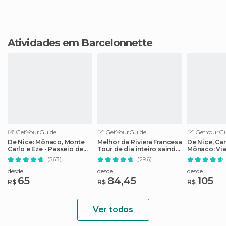
Atividades em Barcelonnette
GetYourGuide
GetYourGuide
GetYourGu
De Nice: Mônaco, Monte
Melhor da Riviera Francesa
De Nice, Ca
Carlo e Eze - Passeio de
Tour de dia inteiro saindo
Mônaco: Via
meio dia
de Nice
Riviera Fran
(563)
(296)
desde
desde
desde
65
84,45
105
R$
R$
R$
Ver todos