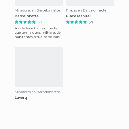
Miradores en Barcelonnette
Praças en Barcelonnette
Barcelonette
Place Manuel
(2)
(2)
A cidade de Barcelonnette,
que tem alguns milhares de
habitantes, situa-se no vale
do Ubaye, nos Alpes
franceses. No meio das mont
Miradores en Barcelonnette
Laverq