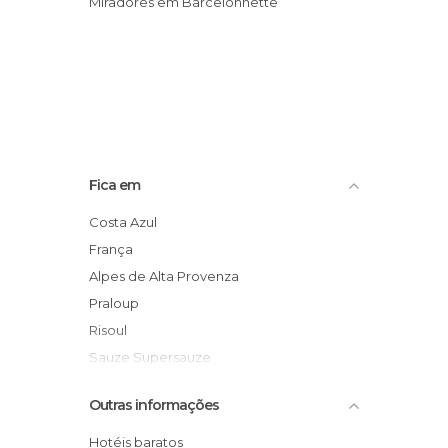
Miradores em Barcelonnette
Fica em
Costa Azul
França
Alpes de Alta Provenza
Praloup
Risoul
Sauze Supersauze
Val d'Allos 1500 Le Seignus
Outras informações
Val d'Allos 1800 La Foux
Vars
Hotéis baratos