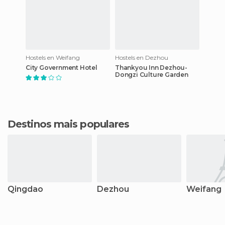
Hostels en Weifang
Hostels en Dezhou
City Government Hotel
Thankyou Inn Dezhou-
Dongzi Culture Garden
Destinos mais populares
Qingdao
Dezhou
Weifang