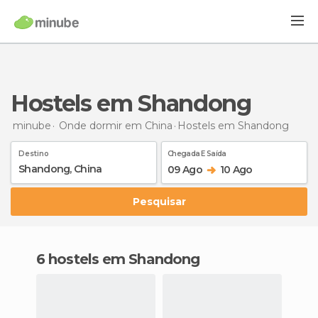
Hostels em Shandong
minube
Onde dormir em China
Hostels
em Shandong
Destino
Chegada E Saída
09 Ago
10 Ago
Pesquisar
6 hostels em Shandong