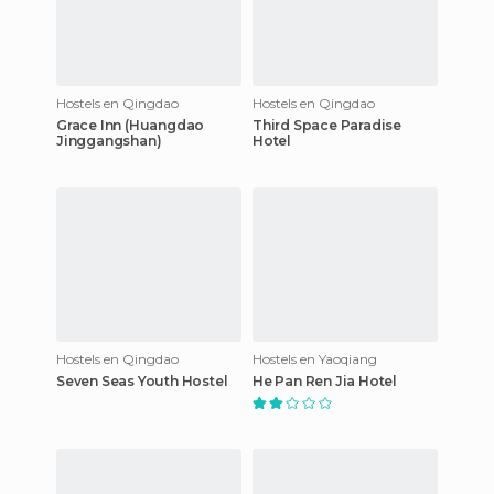
Hostels en Qingdao
Hostels en Qingdao
Grace Inn (Huangdao
Third Space Paradise
Jinggangshan)
Hotel
Hostels en Qingdao
Hostels en Yaoqiang
Seven Seas Youth Hostel
He Pan Ren Jia Hotel