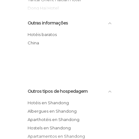
Dong Hai Hotel
Yantai Air Plaza Hotel
Outras informações
Hotel Ramada Plaza Yantai
Hanlin Business Hotel
Hotéis baratos
Wanjie International Hotel
China
Queli Hotel
Zhanqiao Prince Hotel
Outros tipos de hospedagem
Hotéis en Shandong
Albergues en Shandong
Aparthotéis en Shandong
Hostels en Shandong
Apartamentos en Shandong