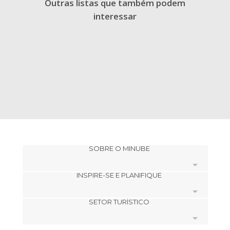
Outras listas que também podem
interessar
SOBRE O MINUBE
INSPIRE-SE E PLANIFIQUE
Cookies
SETOR TURÍSTICO
Política de privacidade
footer@item_discovertips_anchor