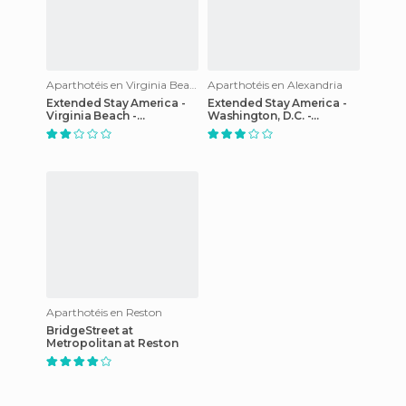
Aparthotéis en Virginia Beach
Aparthotéis en Alexandria
Extended Stay America -
Extended Stay America -
Virginia Beach -
Washington, D.C. -
Independence Blvd.
Alexandria - Eisenhower
Ave.
Aparthotéis en Reston
BridgeStreet at
Metropolitan at Reston