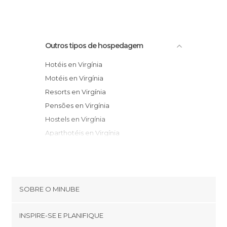
Outros tipos de hospedagem
Hotéis en Virgínia
Motéis en Virgínia
Resorts en Virgínia
Pensões en Virgínia
Hostels en Virgínia
Aparthotéis en Virgínia
Albergues en Virgínia
Apartamentos en Virgínia
SOBRE O MINUBE
Cookies
INSPIRE-SE E PLANIFIQUE