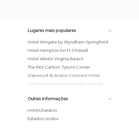
Lugares mais populares
Hotel Wingate by Wyndham Springfield
Hotel Hampton Inn Ft Chiswell
Hotel Westin Virginia Beach
The Ritz-Carlton, Tysons Corner
Oakwood At Avalon Crescent Hotel
Comfort Suites Fredericksburg South
La Quinta Inn Roanoke Salem
Outras informações
Hilton Garden Inn Newport News
Super8 Chesterfield Anderson A Hotel
Hotéis baratos
Hotel Super 8 - Franklin
Estados Unidos
Courtyard By Marriott Springfield Hotel
Econo Lodge Ruther Glen Hotel