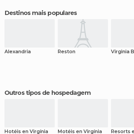
Destinos mais populares
Alexandria
Reston
Virginia 
Outros tipos de hospedagem
Hotéis en Virgínia
Motéis en Virgínia
Resorts e